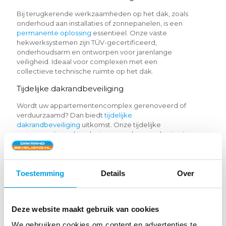
Bij terugkerende werkzaamheden op het dak, zoals
onderhoud aan installaties of zonnepanelen, is een
permanente oplossing
essentieel. Onze vaste
hekwerksystemen zijn TÜV-gecertificeerd,
onderhoudsarm en ontworpen voor jarenlange
veiligheid. Ideaal voor complexen met een
collectieve technische ruimte op het dak.
Tijdelijke dakrandbeveiliging
Wordt uw appartementencomplex gerenoveerd of
verduurzaamd? Dan biedt
tijdelijke
dakrandbeveiliging
uitkomst. Onze tijdelijke
systemen zijn snel te plaatsen, zonder verankering in
de dakbedekking. Ze voldoen aan VCA-richtlijnen
en zijn perfect voor kortdurende projecten waarbij
veiligheid topprioriteit is.
Toestemming
Details
Over
Neerklapbare dakrandbeveiliging
Voor gebouwen met een moderne of monumentale
uitstraling is
neerklapbare dakrandbeveiliging
een
Deze website maakt gebruik van cookies
slimme keuze. Ingeklapt is het systeem vrijwel
We gebruiken cookies om content en advertenties te