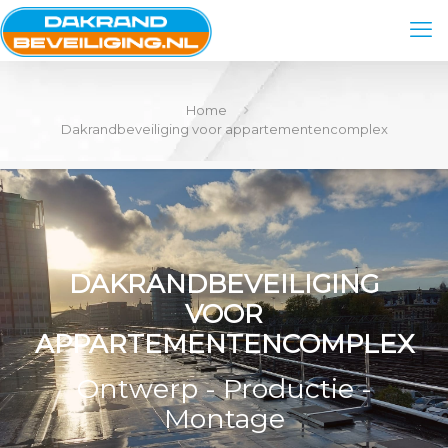
Home
Dakrandbeveiliging voor appartementencomplex
DAKRANDBEVEILIGING
VOOR
APPARTEMENTENCOMPLEX
Ontwerp - Productie -
Montage