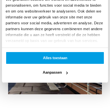
onzichtbaar vanaf straatniveau, maar bij
werkzaamheden biedt het volledige bescherming.
personaliseren, om functies voor social media te bieden
Zo combineert u veiligheid met esthetiek – zonder
en om ons websiteverkeer te analyseren. Ook delen we
concessies.
informatie over uw gebruik van onze site met onze
partners voor social media, adverteren en analyse. Deze
partners kunnen deze gegevens combineren met andere
informatie die u aan ze heeft verstrekt of die ze hebben
verzameld op basis van uw gebruik van hun services.
Alles toestaan
Aanpassen