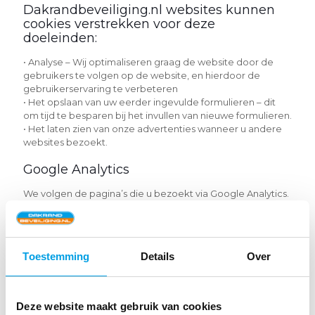
Dakrandbeveiliging.nl websites kunnen
cookies verstrekken voor deze
doeleinden:
• Analyse – Wij optimaliseren graag de website door de
gebruikers te volgen op de website, en hierdoor de
gebruikerservaring te verbeteren
• Het opslaan van uw eerder ingevulde formulieren – dit
om tijd te besparen bij het invullen van nieuwe formulieren.
• Het laten zien van onze advertenties wanneer u andere
websites bezoekt.
Google Analytics
We volgen de pagina’s die u bezoekt via Google Analytics.
We verzamelen geaggregeerde gegevens om te
controleren hoe onze website functioneert en hoe we uw
online-ervaring kunnen verbeteren. We delen niet bewust
informatie met bedrijven zoals Google.
Toestemming
Details
Over
Veiligheid
Alle persoonlijke informatie die u ons verstrekt, blijft veilig
Deze website maakt gebruik van cookies
en vertrouwelijk. Dakrandbeveiliging.nl zal uw informatie