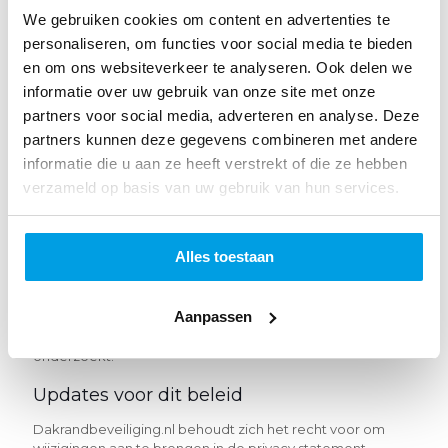
niet delen met andere bedrijven. We volgen de industrie
We gebruiken cookies om content en advertenties te
standaarden om de aan ons verstrekte informatie te
personaliseren, om functies voor social media te bieden
beschermen. We slaan al uw informatie veilig op, zowel
en om ons websiteverkeer te analyseren. Ook delen we
tijdens verzending en nadat we gegevens hebben
ontvangen. Dit beschermt uw gegevens tegen verlies,
informatie over uw gebruik van onze site met onze
misbruik en ongeoorloofde toegang, openbaarmaking,
partners voor social media, adverteren en analyse. Deze
wijziging of vernietiging. We kunnen echter niet
partners kunnen deze gegevens combineren met andere
garanderen dat we elk risico van misbruik van uw
informatie die u aan ze heeft verstrekt of die ze hebben
persoonlijke gegevens door anderen met kwade opzet
kunnen uitsluiten. Bewaar uw eigen inloggegevens op een
verzameld op basis van uw gebruik van hun services.
veilige plek en neem onmiddellijk contact met ons op als u
een ongeautoriseerd gebruik van uw wachtwoord of een
andere inbreuk op de beveiliging constateert.
Alles toestaan
We kunnen uw persoonlijke informatie en / of
gebruikersinformatie vrijgeven als ons daarom wordt
Aanpassen
gevraagd door de politie of enige andere regelgevende
of overheidsinstantie die verdachte illegale activiteiten
onderzoekt.
Updates voor dit beleid
Dakrandbeveiliging.nl behoudt zich het recht voor om