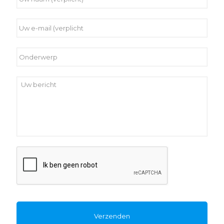
naam
(verplicht)
*
Uw
e-
mail
(verplicht
*
Onderwerp
Uw
bericht
*
Captcha